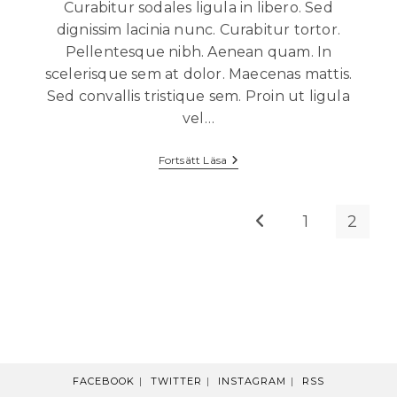
Curabitur sodales ligula in libero. Sed
dignissim lacinia nunc. Curabitur tortor.
Pellentesque nibh. Aenean quam. In
scelerisque sem at dolor. Maecenas mattis.
Sed convallis tristique sem. Proin ut ligula
vel…
Fortsätt Läsa
1
2
FACEBOOK
TWITTER
INSTAGRAM
RSS