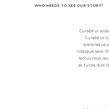
WHO NEEDS TO SEE OUR STORY?
Curabitur sodal
Curabitur t
scelerisque s
tristique sem. P
lectus risus, ia
ac turpis quis l