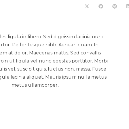
es ligula in libero. Sed dignissim lacinia nunc.
ortor. Pellentesque nibh. Aenean quam. In
em at dolor. Maecenas mattis. Sed convallis
roin ut ligula vel nunc egestas porttitor. Morbi
culis vel, suscipit quis, luctus non, massa. Fusce
igula lacinia aliquet. Mauris ipsum nulla metus
metus ullamcorper.