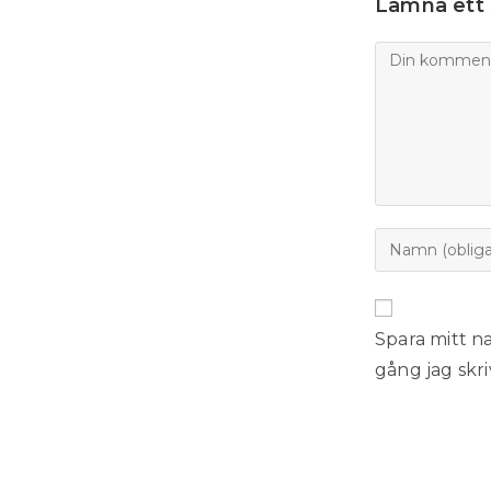
Lämna ett 
Spara mitt n
gång jag skr