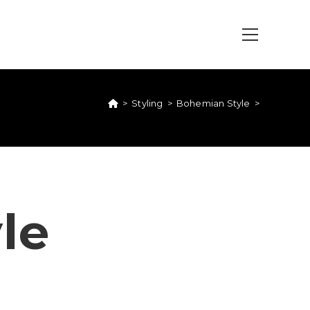
>
Styling
>
Bohemian Style
>
le