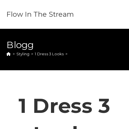
Flow In The Stream
Blogg
>
Styling
>
1 Dress 3 Looks
>
1 Dress 3