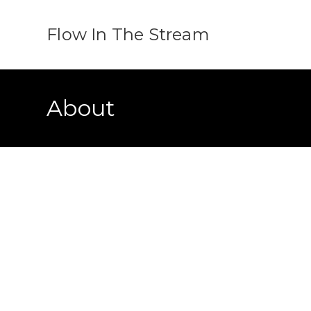
Flow In The Stream
About
I’ve realized I’