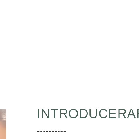
lshit, shatter illusi
 no matter who gets
INTRODUCERA