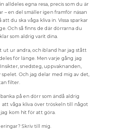
n alldeles egna resa, precis som du är
rar – en del smäller igen framför näsan
 att du ska våga kliva in. Vissa sparkar
ge. Och så finns de där dörrarna du
ar som aldrig varit dina.
 ut ur andra, och ibland har jag stått
deles för länge. Men varje gång jag
. Insikter, snedsteg, uppvaknanden,
v spelet. Och jag delar med mig av det,
an filter.
a banka på en dörr som ändå aldrig
att våga kliva över tröskeln till något
 jag kom hit för att göra.
ringar? Skriv till mig.