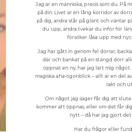
Jag är en människa, precis som du. På mi
på din. Livet är en lång korridor av dör
på dig, andra står på glänt och väntar på
du upp, andra tvekar du inför för län
försöker låsa upp med nyckl
Jag har gått in genom fel dörrar, backat
där och bankat på en stängd dörr all
öppnat en ny, har jag lärt mig något
magiska aha-ögonblick – allt är en del a
rakt och ut
Om något jag säger får dig att slut
kommer att öppnas, eller om det får dig 
nytt – då har jag gjort det
Har du frågor eller funde