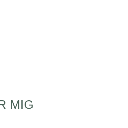
ons, and walk my
 it or not
R MIG