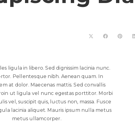
es ligula in libero. Sed dignissim lacinia nunc.
ortor. Pellentesque nibh. Aenean quam. In
em at dolor. Maecenas mattis. Sed convallis
roin ut ligula vel nunc egestas porttitor. Morbi
culis vel, suscipit quis, luctus non, massa. Fusce
igula lacinia aliquet. Mauris ipsum nulla metus
metus ullamcorper.