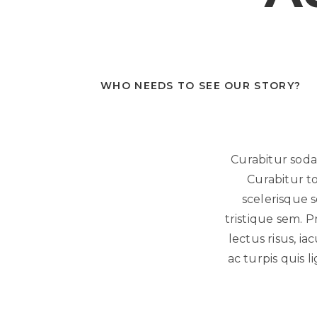
WHO NEEDS TO SEE OUR STORY?
Curabitur sodal
Curabitur t
scelerisque s
tristique sem. P
lectus risus, ia
ac turpis quis l