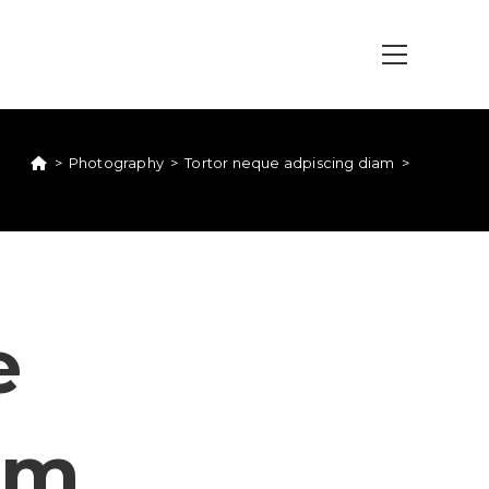
>
Photography
>
Tortor neque adpiscing diam
>
e
am