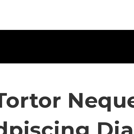
Tortor Nequ
dpiscing Di