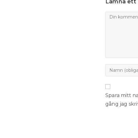
Lämna ett 
Spara mitt n
gång jag skr