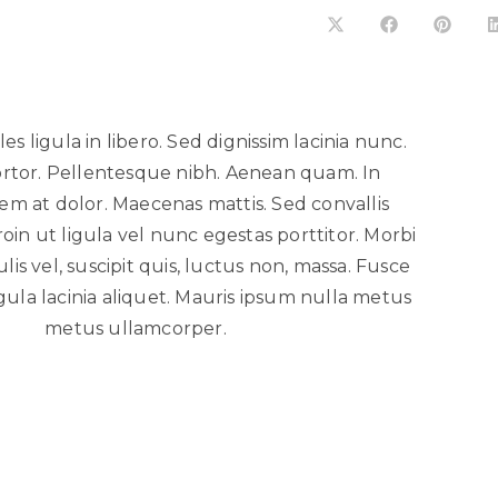
es ligula in libero. Sed dignissim lacinia nunc.
ortor. Pellentesque nibh. Aenean quam. In
em at dolor. Maecenas mattis. Sed convallis
roin ut ligula vel nunc egestas porttitor. Morbi
culis vel, suscipit quis, luctus non, massa. Fusce
igula lacinia aliquet. Mauris ipsum nulla metus
metus ullamcorper.