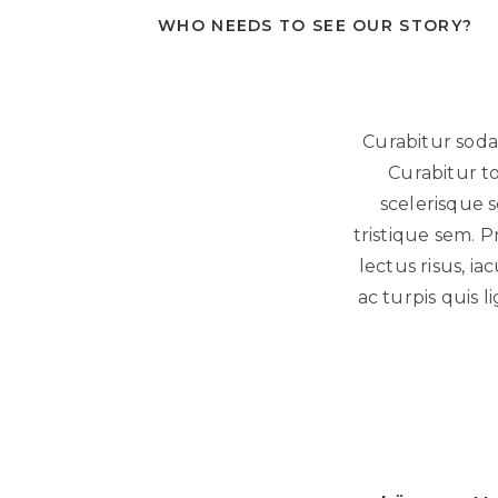
WHO NEEDS TO SEE OUR STORY?
Curabitur sodal
Curabitur t
scelerisque s
tristique sem. P
lectus risus, ia
ac turpis quis l